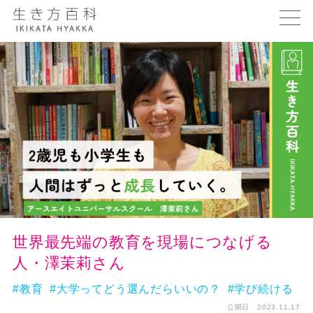
世界最先端の教育を現場につなげる
人・澤茉莉さん
#教育
#大学ってどう選んだらいいの？
#学び続ける
公開日 2023.11.17