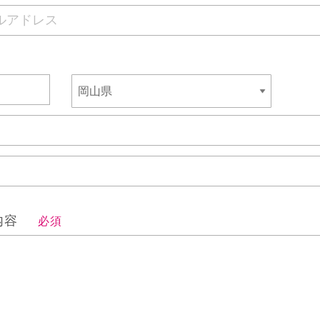
せ内容
必須