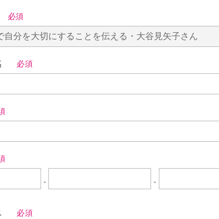
ル
必須
体名
必須
須
須
-
-
レス
必須